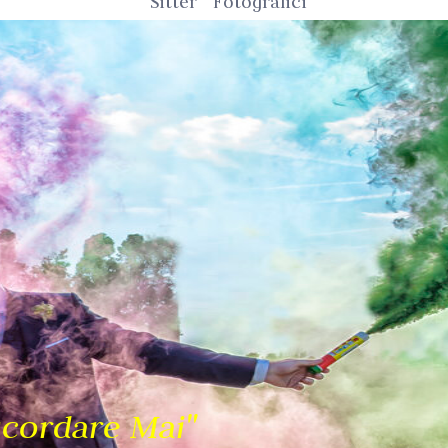
Sitter
Fotografici
scordare Mai"