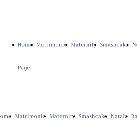
Home
Matrimonio
Maternity
Smashcake
N
Page
Home
Matrimonio
Maternity
Smashcake
Natale
B