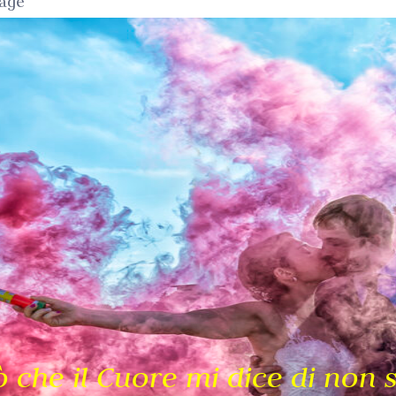
age
ò che il Cuore mi dice di non 