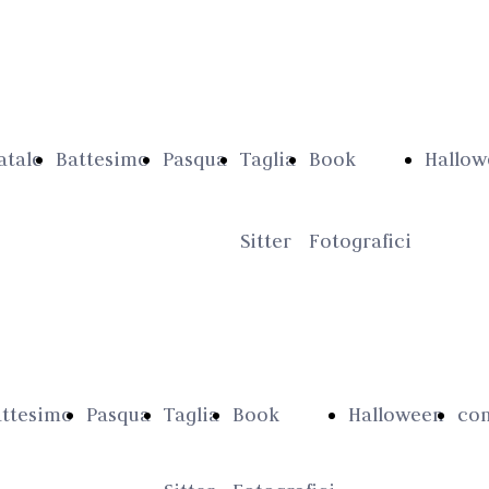
atale
Battesimo
Pasqua
Taglia
Book
Hallow
Sitter
Fotografici
attesimo
Pasqua
Taglia
Book
Halloween
con